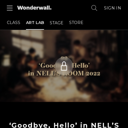
SIGN IN
CLASS
ART LAB
STORE
STAGE
‘Goodbye, Hello’ in NELL’S