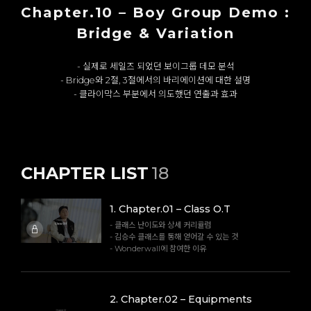
Chapter.10 – Boy Group Demo :
Bridge & Variation
- 실제로 세일즈 되었던 보이그룹 데모 분석
- Bridge와 2절, 3절에서의 바리에이션에 대한 설명
- 클라이막스 부분에서 의도했던 연출과 효과
CHAPTER LIST
18
1
.
Chapter.01 – Class O.T
- 클래스 난이도와 상세 커리큘럼
- 김승수 클래스를 통해 얻어갈 수 있는 것
- Wonderwall에 참여한 이유
2
.
Chapter.02 – Equipments