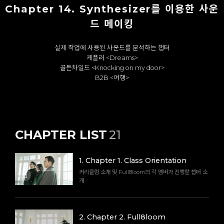
Chapter 14. Synthesizer를 이용한 사운
드 메이킹
실제 작업에 사용된 사운드를 분석하는 챕터
케플러 <Dreams>
골든차일드 <Knocking on my door>
B2B <여행>
CHAPTER LIST
21
1
.
Chapter 1. Class Orientation
커리큘럼 소개 및 Full8loom의 각 멤버가 진행할 챕터 소
개
2
.
Chapter 2. Full8loom