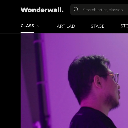
CLASS
ST
ART LAB
STAGE