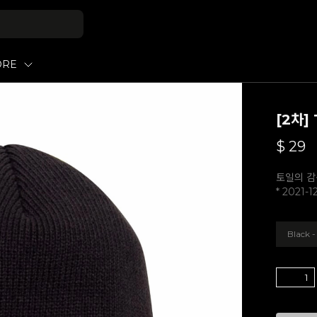
ORE
[2차]
$
29
토일의 감
* 2021-
Black -