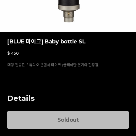
[BLUE 마이크] Baby bottle SL
$
450
대형 진동판 스튜디오 콘덴서 마이크 (클래식한 온기와 현장감)
Details
Baby bottle SL
Soldout
$
Total Price
-
+