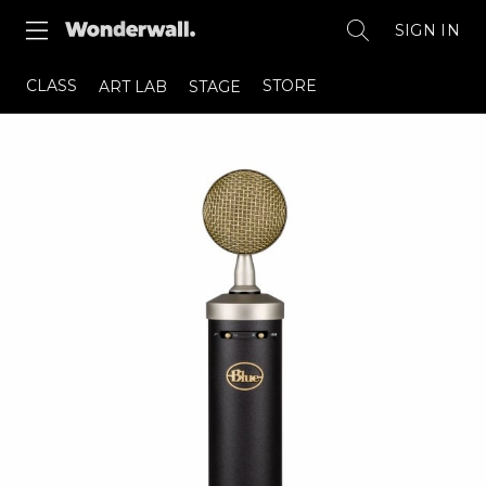
SIGN IN
CLASS
STORE
ART LAB
STAGE