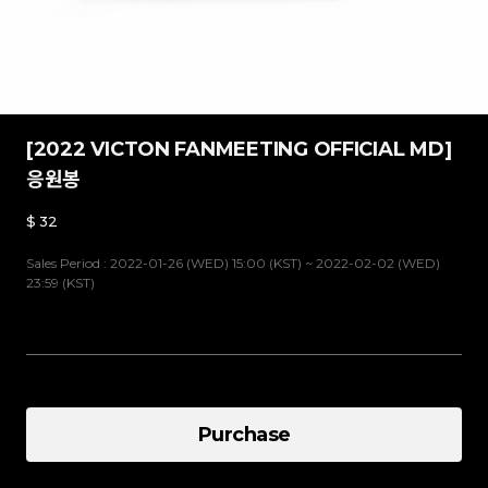
[2022 VICTON FANMEETING OFFICIAL MD]
응원봉
$
32
Sales Period : 2022-01-26 (WED) 15:00 (KST) ~ 2022-02-02 (WED)
23:59 (KST)
Details
Select an option
Purchase
Total Pri
-
+