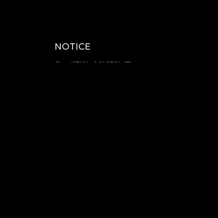
NOTICE
출고 예정일 : 9월 23일 (금)