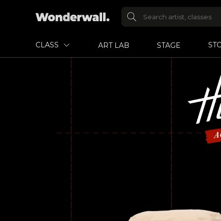
CLASS
ST
ART LAB
STAGE