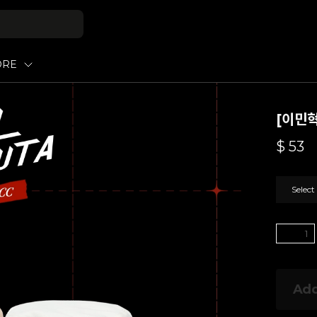
ORE
[이민혁
$
53
Select
Add