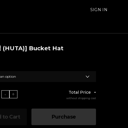
SIGN IN
 (HUTA)] Bucket Hat
 an option
-
Total Price
-
+
without shipping cost
 to Cart
Purchase