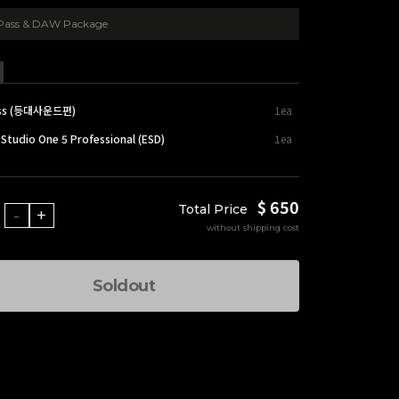
 Pass & DAW Package
Pass (등대사운드편)
1ea
Studio One 5 Professional (ESD)
1ea
$ 650
Total Price
-
+
without shipping cost
Soldout