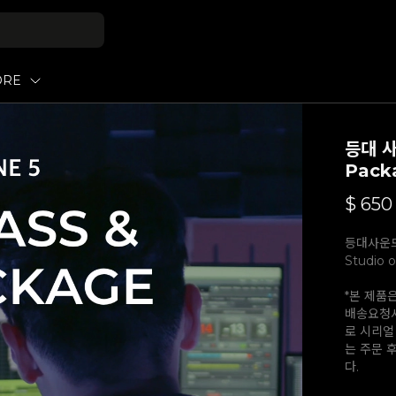
ORE
등대 사
Pack
$
650
등대사운드 M
Studio 
*본 제품
배송요청사
로 시리얼
는 주문 
다.