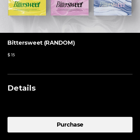
Bittersweet (RANDOM)
$
15
Details
NOTICE
WONHO 2nd Single Album
Purchase
- 출고 예정일 : 추후 공지