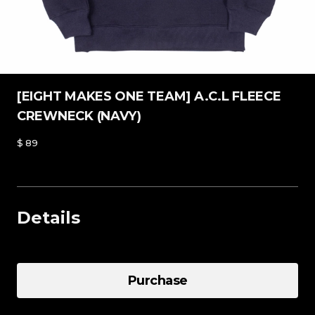
[EIGHT MAKES ONE TEAM] A.C.L FLEECE
CREWNECK (NAVY)
$
89
Details
ATEEZ X WONDERWALL COLLABORATION
*본 상품은 기모 원단으로 제작된 상품입니다.
Purchase