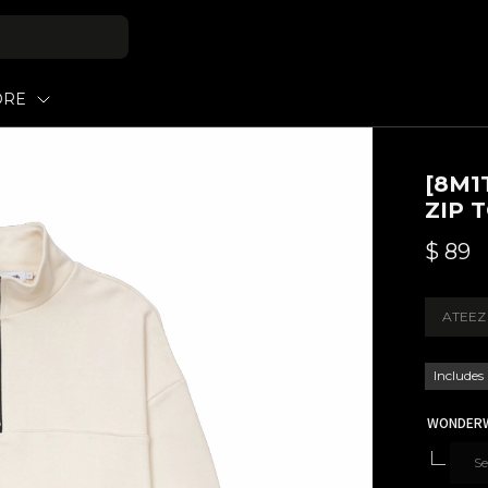
ORE
[8M1
ZIP 
$
89
ATEEZ
Includes
WONDERWA
Se