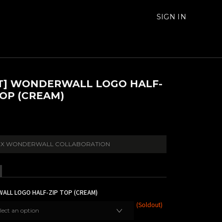
SIGN IN
T] WONDERWALL LOGO HALF-
TOP (CREAM)
 X WONDERWALL COLLABORATION
LL LOGO HALF-ZIP TOP (CREAM)
(
Soldout
)
lect an option