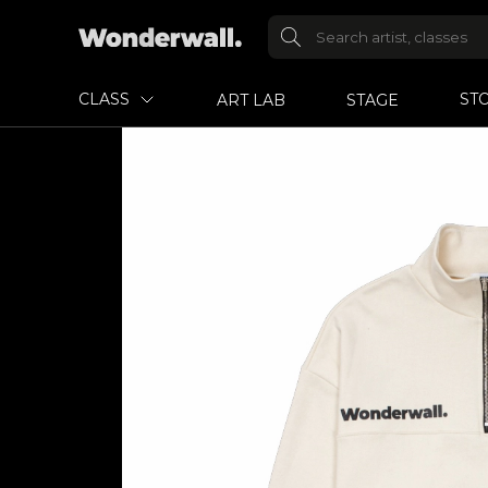
CLASS
ST
ART LAB
STAGE