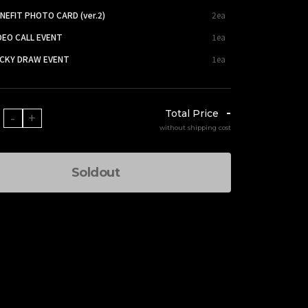
NEFIT PHOTO CARD (ver.2)
2ea
DEO CALL EVENT
1ea
UCKY DRAW EVENT
1ea
-
Total Price
-
+
without shipping cost
Soldout