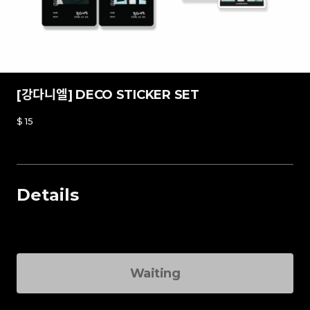
[강다니엘] DECO STICKER SET
$
15
Details
NOTICE
KANGDANIEL CONCERT OFFICIAL MD
Waiting
배송 예정일 : 결제 완료 후 영업일 기준 10일 이내 출고
Total Price
-
+