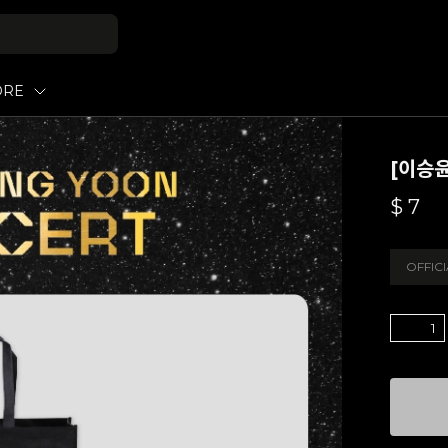
ORE
[이승윤
$
7
OFFIC