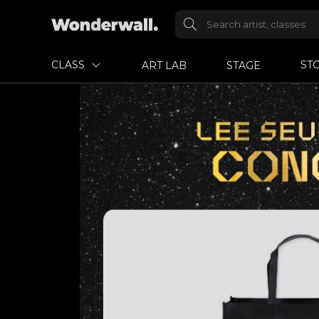
CLASS
ST
ART LAB
STAGE