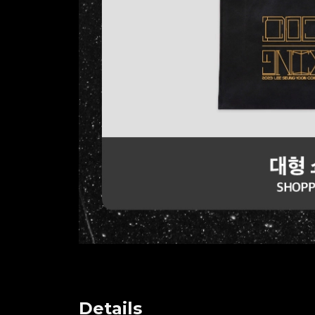
Details