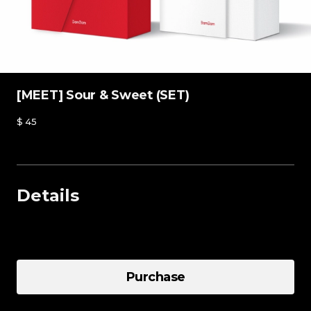
[MEET] Sour & Sweet (SET)
$
45
Details
NOTICE
BamBam 1st Full Album
Purchase
배송 예정일 : 추후 공지