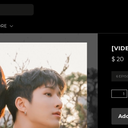
ORE
[VID
$
20
6 EPI
Add