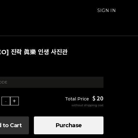
SIGN IN
EO] 진락 眞樂 인생 사진관
SODE
$ 20
Total Price
-
+
without shipping cost
 to Cart
Purchase