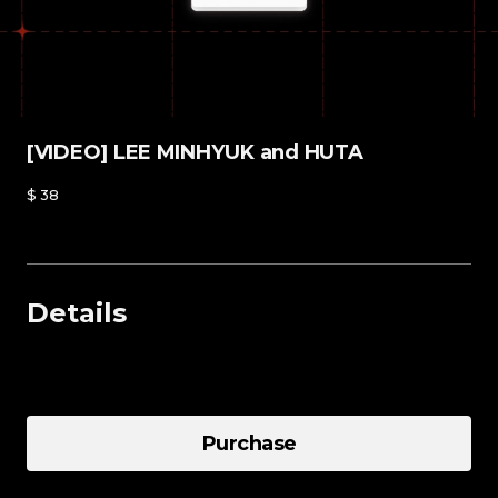
[VIDEO] LEE MINHYUK and HUTA
$
38
Details
10 EPISODE
Purchase
NOTICE
Total Price
-
+