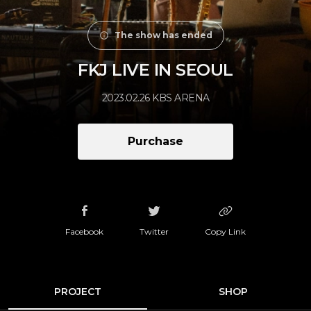
The show has ended
FKJ LIVE IN SEOUL
2023.02.26 KBS ARENA
Purchase
Facebook
Twitter
Copy Link
PROJECT
SHOP